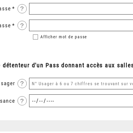
?
asse
?
asse
Afficher
mot de passe
é détenteur d'un Pass donnant accès aux salles
?
usager
?
ssance