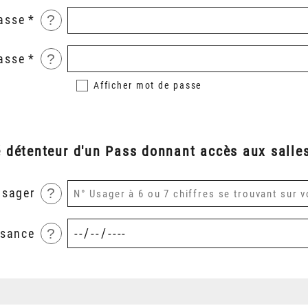
?
asse
?
asse
Afficher
mot de passe
é détenteur d'un Pass donnant accès aux salles
?
usager
?
ssance