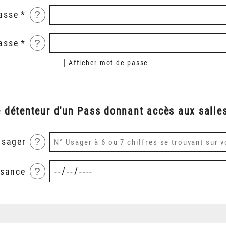
?
asse
?
asse
Afficher
mot de passe
é détenteur d'un Pass donnant accès aux salles
?
usager
?
ssance