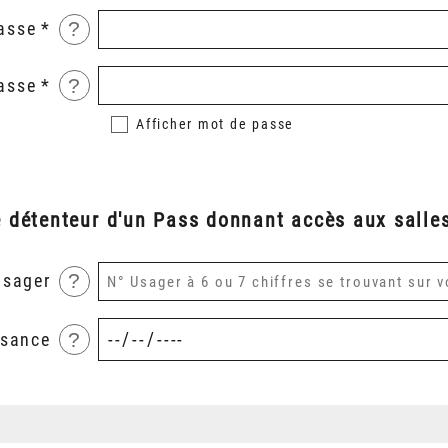
?
asse
?
asse
Afficher
mot de passe
é détenteur d'un Pass donnant accès aux salles
?
usager
?
ssance