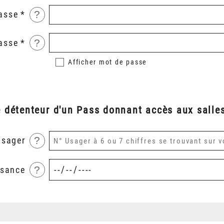
?
asse
?
asse
Afficher
mot de passe
é détenteur d'un Pass donnant accès aux salles
?
usager
?
ssance