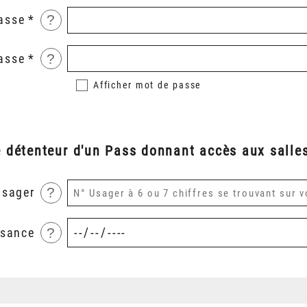
?
asse
?
asse
Afficher
mot de passe
é détenteur d'un Pass donnant accès aux salles
?
usager
?
ssance