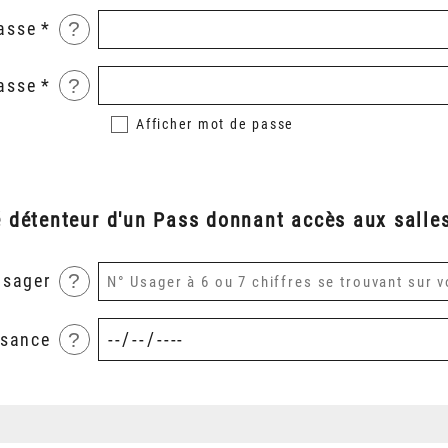
?
asse
?
asse
Afficher
mot de passe
é détenteur d'un Pass donnant accès aux salles
?
usager
?
ssance