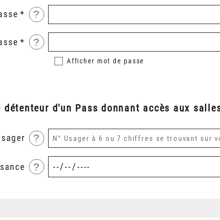
?
asse
?
asse
Afficher
mot de passe
é détenteur d'un Pass donnant accès aux salles
?
usager
?
ssance