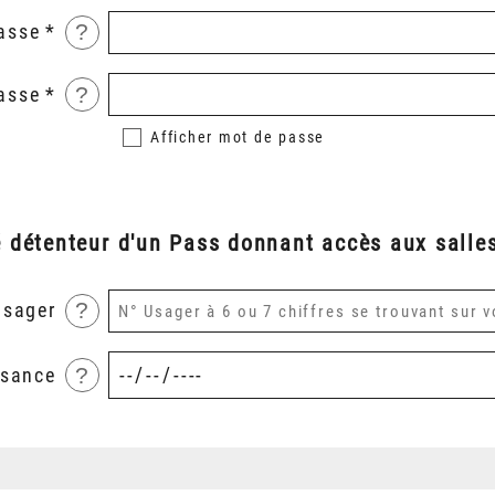
?
asse
?
asse
Afficher
mot de passe
é détenteur d'un Pass donnant accès aux salles
?
usager
?
ssance