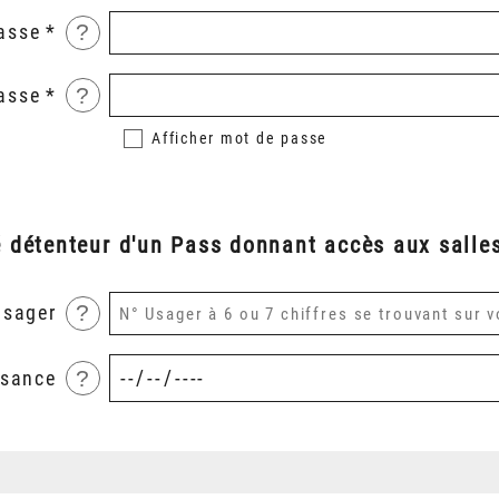
?
asse
?
asse
Afficher
mot de passe
é détenteur d'un Pass donnant accès aux salles
?
usager
?
ssance