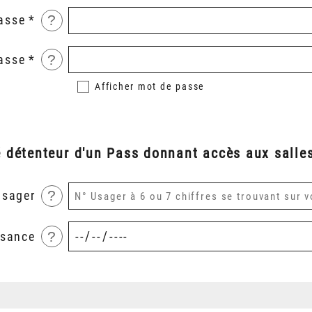
?
asse
?
asse
Afficher
mot de passe
é détenteur d'un Pass donnant accès aux salles
?
usager
?
ssance