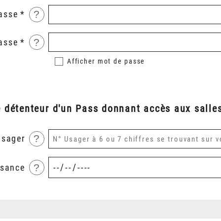
?
asse
?
asse
Afficher
mot de passe
é détenteur d'un Pass donnant accès aux salles
?
usager
?
ssance