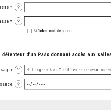
?
asse
?
asse
Afficher
mot de passe
é détenteur d'un Pass donnant accès aux salles
?
usager
?
ssance