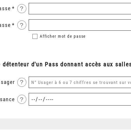
?
asse
?
asse
Afficher
mot de passe
é détenteur d'un Pass donnant accès aux salles
?
usager
?
ssance