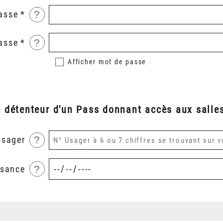
?
asse
?
asse
Afficher
mot de passe
é détenteur d'un Pass donnant accès aux salles
?
usager
?
ssance