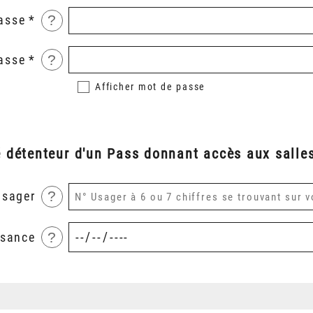
?
asse
?
asse
Afficher
mot de passe
é détenteur d'un Pass donnant accès aux salles
?
usager
?
ssance