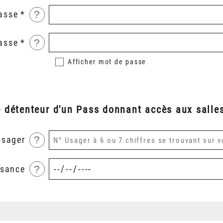
?
asse
?
asse
Afficher
mot de passe
é détenteur d'un Pass donnant accès aux salles
?
usager
?
ssance