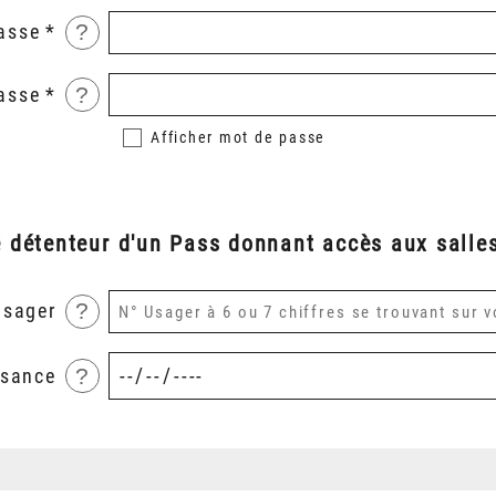
?
asse
?
asse
Afficher
mot de passe
é détenteur d'un Pass donnant accès aux salles
?
usager
?
ssance