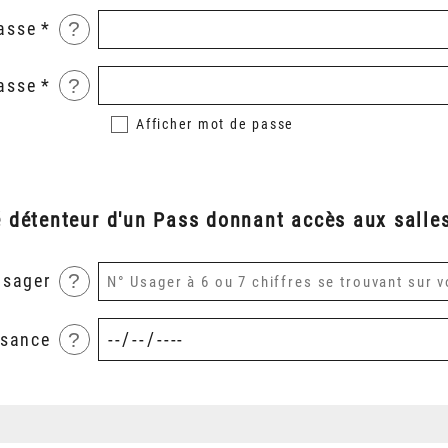
?
asse
?
asse
Afficher
mot de passe
é détenteur d'un Pass donnant accès aux salles
?
usager
?
ssance