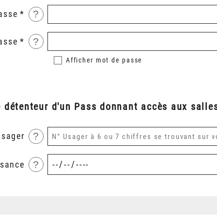
?
asse
?
asse
Afficher
mot de passe
é détenteur d'un Pass donnant accès aux salles
?
usager
?
ssance