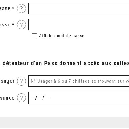
?
asse
?
asse
Afficher
mot de passe
é détenteur d'un Pass donnant accès aux salles
?
usager
?
ssance