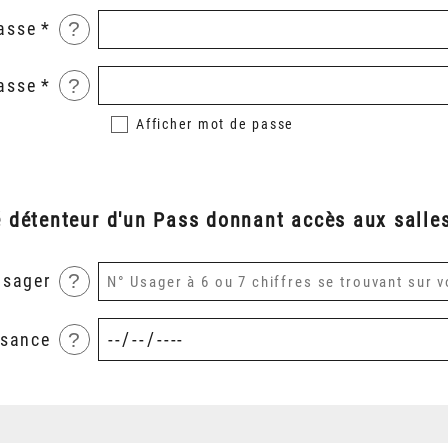
?
asse
?
asse
Afficher
mot de passe
é détenteur d'un Pass donnant accès aux salles
?
usager
?
ssance