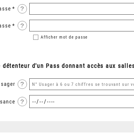
?
asse
?
asse
Afficher
mot de passe
é détenteur d'un Pass donnant accès aux salles
?
usager
?
ssance