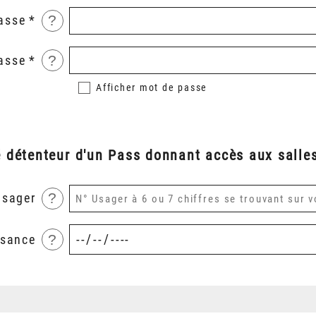
?
asse
?
asse
Afficher
mot de passe
é détenteur d'un Pass donnant accès aux salles
?
usager
?
ssance