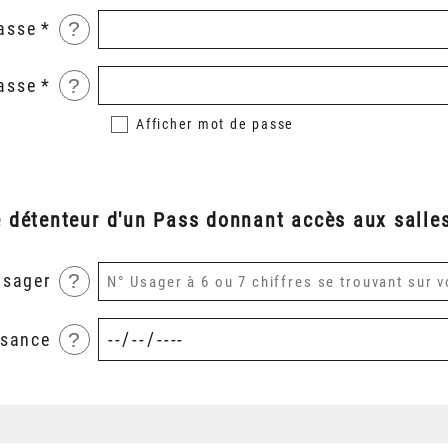
?
asse
?
asse
Afficher
mot de passe
é détenteur d'un Pass donnant accès aux salles
?
usager
?
ssance