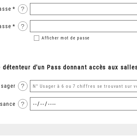
?
asse
?
asse
Afficher
mot de passe
é détenteur d'un Pass donnant accès aux salles
?
usager
?
ssance