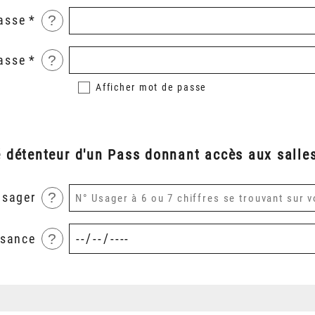
?
asse
?
asse
Afficher
mot de passe
é détenteur d'un Pass donnant accès aux salles
?
usager
?
ssance