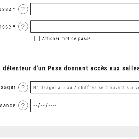
?
asse
?
asse
Afficher
mot de passe
é détenteur d'un Pass donnant accès aux salles
?
usager
?
ssance