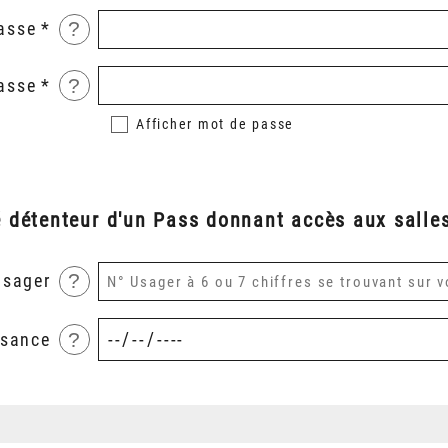
?
asse
?
asse
Afficher
mot de passe
é détenteur d'un Pass donnant accès aux salles
?
usager
?
ssance