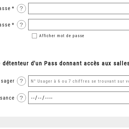
?
asse
?
asse
Afficher
mot de passe
é détenteur d'un Pass donnant accès aux salles
?
usager
?
ssance