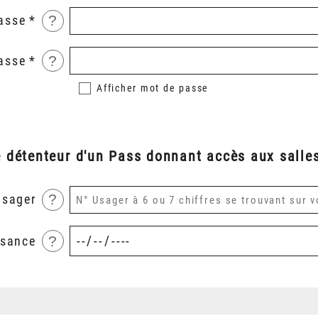
?
asse
?
asse
Afficher
mot de passe
é détenteur d'un Pass donnant accès aux salles
?
usager
?
ssance