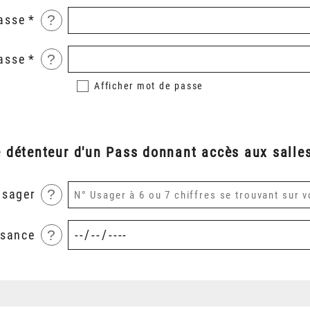
?
asse
?
asse
Afficher
mot de passe
é détenteur d'un Pass donnant accès aux salles
?
usager
?
ssance