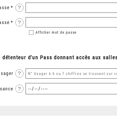
?
asse
?
asse
Afficher
mot de passe
é détenteur d'un Pass donnant accès aux salles
?
usager
?
ssance