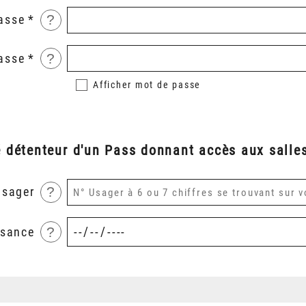
?
asse
?
asse
Afficher
mot de passe
é détenteur d'un Pass donnant accès aux salles
?
usager
?
ssance