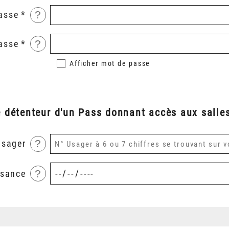
?
asse
?
asse
Afficher
mot de passe
é détenteur d'un Pass donnant accès aux salles
?
usager
?
ssance