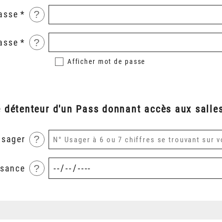
?
asse
?
asse
Afficher
mot de passe
é détenteur d'un Pass donnant accès aux salles
?
usager
?
ssance