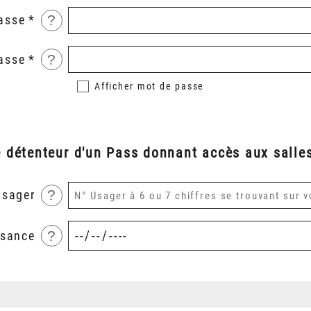
?
asse
?
asse
Afficher
mot de passe
é détenteur d'un Pass donnant accès aux salles
?
usager
?
ssance